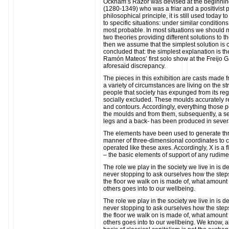
Ockham’s Razor was devised at the beginning
(1280-1349) who was a friar and a positivist
philosophical principle, it is still used today
to specific situations: under similar condition
most probable. In most situations we should
two theories providing different solutions to t
then we assume that the simplest solution is c
concluded that: the simplest explanation is th
Ramón Mateos’ first solo show at the Freijo 
aforesaid discrepancy.
The pieces in this exhibition are casts made 
a variety of circumstances are living on the 
people that society has expunged from its re
socially excluded. These moulds accurately rec
and contours. Accordingly, everything those 
the moulds and from them, subsequently, a set
legs and a back- has been produced in severa
The elements have been used to generate thre
manner of three-dimensional coordinates to cr
operated like these axes. Accordingly, X is a 
– the basic elements of support of any rudimen
The role we play in the society we live in is 
never stopping to ask ourselves how the step
the floor we walk on is made of, what amount o
others goes into to our wellbeing.
The role we play in the society we live in is 
never stopping to ask ourselves how the step
the floor we walk on is made of, what amount o
others goes into to our wellbeing. We know, a