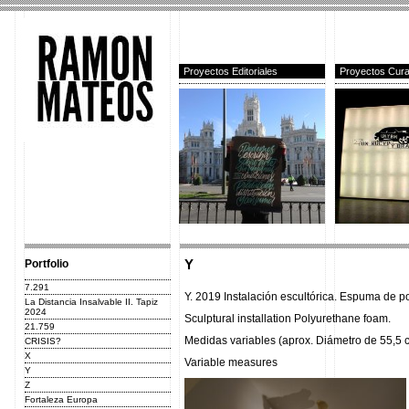
Proyectos Editoriales
Proyectos Cura
Portfolio
Y
7.291
Υ. 2019 Instalación escultórica. Espuma de po
La Distancia Insalvable II. Tapiz
2024
Sculptural installation Polyurethane foam.
21.759
Medidas variables (aprox. Diámetro de 55,5 c
CRISIS?
X
Variable measures
Y
Z
Fortaleza Europa