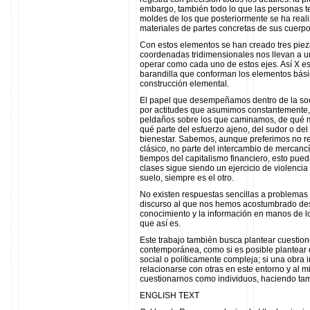
embargo, también todo lo que las personas te
moldes de los que posteriormente se ha real
materiales de partes concretas de sus cuerpos
Con estos elementos se han creado tres pieza
coordenadas tridimensionales nos llevan a u
operar como cada uno de estos ejes. Así X es
barandilla que conforman los elementos bási
construcción elemental.
El papel que desempeñamos dentro de la soc
por actitudes que asumimos constantemente,
peldaños sobre los que caminamos, de qué m
qué parte del esfuerzo ajeno, del sudor o del
bienestar. Sabemos, aunque preferimos no re
clásico, no parte del intercambio de mercancí
tiempos del capitalismo financiero, esto pue
clases sigue siendo un ejercicio de violencia
suelo, siempre es el otro.
No existen respuestas sencillas a problemas
discurso al que nos hemos acostumbrado des
conocimiento y la información en manos de l
que así es.
Este trabajo también busca plantear cuestion
contemporánea, como si es posible plantear d
social o políticamente compleja; si una obra 
relacionarse con otras en este entorno y al 
cuestionarnos como individuos, haciendo tam
ENGLISH TEXT