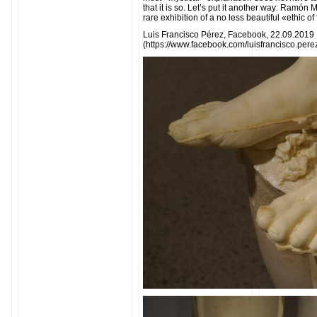
that it is so. Let’s put it another way: Ramón 
rare exhibition of a no less beautiful «ethic o
Luis Francisco Pérez, Facebook, 22.09.2019
(https://www.facebook.com/luisfrancisco.p