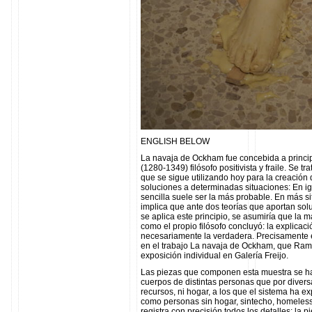
ENGLISH BELOW
La navaja de Ockham fue concebida a princip
(1280-1349) filósofo positivista y fraile. Se tr
que se sigue utilizando hoy para la creación
soluciones a determinadas situaciones: En i
sencilla suele ser la más probable. En más s
implica que ante dos teorías que aportan sol
se aplica este principio, se asumiría que la m
como el propio filósofo concluyó: la explicac
necesariamente la verdadera. Precisamente e
en el trabajo La navaja de Ockham, que Ram
exposición individual en Galería Freijo.
Las piezas que componen esta muestra se ha
cuerpos de distintas personas que por diversa
recursos, ni hogar, a los que el sistema ha 
como personas sin hogar, sintecho, homeless
registra con precisión todos los detalles: la pie