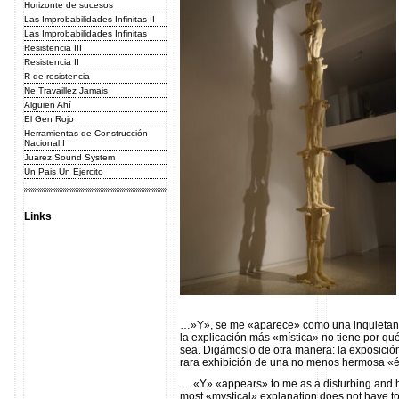
Horizonte de sucesos
Las Improbabilidades Infinitas II
Las Improbabilidades Infinitas
Resistencia III
Resistencia II
R de resistencia
Ne Travaillez Jamais
Alguien Ahí
El Gen Rojo
Herramientas de Construcción
Nacional I
Juarez Sound System
Un Pais Un Ejercito
Links
…»Y», se me «aparece» como una inquietant
la explicación más «mística» no tiene por qué
sea. Digámoslo de otra manera: la exposició
rara exhibición de una no menos hermosa «é
… «Y» «appears» to me as a disturbing and 
most «mystical» explanation does not have to 