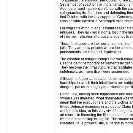
To address the situation, the Council of the
September of 2016 for the implementation o
Agency, a rapid intervention force with the cap
safeguarding its c\borders and defending the
that October with the key support of Germany, 
considerable interest in Schengen Area count
For migrants without legal asylum seeker stat
refugees. They lack legal rights, lost in the li
of their own situation without any agency to c
Thus, if refugees are the new prisoners, the
jails. They are new prisons where the crimes a
punishments are time and deprivation.
The creation of refugee camps is a well-known
Despite being temporary settlements by definit
They become the infrastructure that facilitates
indefinitely, as if time itself were suspended.
Although refugee camps are not concentration
hardships to which their inhabitants are subjec
dangers, put us in a highly questionable posit
Primo Levi, having been imprisoned and tortu
“when I was liberated, what dominated was t
mean that the executioners and the victims a
Gilled Deleuze responds in a video to Claire Par
we find this idea, or this very vivid feeling 
art consist in liberating the life that man ha
life, he does not stop killing life. The shame o
liberates life, a powerful life, a life that is more