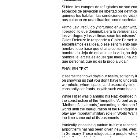
Si bien, los campos de refugiados no son ca
espacios de privación de libertad por definic
quienes los habitan, las condiciones de vida q
nos colocan en una situación, como sociedad
Primo Levi, recluido y torturado en Auschwitz
liberado, lo que dominaba era la vergüenza d
los verdugos y las víctimas sean los mismos”
Gilles Deleuze le responde a Claire Parnet: «
encontramos esa idea, o ese sentimiento muy
hombre, que hace que el arte consista en lib
hombre no deja de encarcelar la vida, no dej
hombre: el artista es aquel que libera una vi
que personal, que no es la propia vida.”
ENGLISH TEXT
It seems that nowadays our reality, so tightly 
on showing us that you don’t have to unders
wormhole, where space, and especially time, can
constantly confronts us with such wormholes.
While Hitler was planning his Nazi-founded 
the construction of the Tempelhof Airport as par
“Mother of all airports,” according to Norman Fo
world until the inauguration of the Pentagon i
play any important military role in World War
the time came out of its basements.
Ironically, or as the quantum fruit of a recent
airport terminal has been given new life, w
in Germany. These refugees are people who c