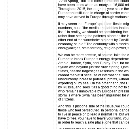
“Arab Spring,” but also come from other count
have been times when as many as 16,000 refu
Throughout 2015, the toughest year since the st
European institution in charge of border con
may have arrived in Europe through various
It may seem that Europe’s problem lies in migr
numbers, but of the media and lobbies that in
itself. In reality, we should be considering th
rather than seeing the patterns alone as the is
other end of the wormhole: aid best by Carvill
economy, stupid!” The economy with a stockpil
energy/oil/gas, state/territory, religion/power,
We can be more precise, of course: take the c
Europe to break Europe’s energy dependenc
Arabia, Jordan, Syria, and Turkey. This, for ma
Syrian war, beyond just the Arab Spring. Qatar,
States, has the largest gas reserves in the w
cannot market it because of international san
undoubtedly increase potential profits, withou
exporting oil by sea. On the other hand, the
by Russia, and sees it as a good thing not to
who remains immovable by European pressure.
storm is where Syria has been ingrained for y
of citizens.
And this is just one side of the issue, we coul
those who feel persecuted, in personal danger, 
to live in peace or to lead a normal life, but w
have to flee, you have to leave your land, you
in order to reach a safe place, one that can b