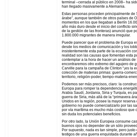
terminal –cerrada al público en 2008– ha sid
han llegado masivamente a Alemania.
Estas personas proceden principalmente de Si
árabe”, aunque también de otros países de O
momentos en los que llegaban a Berlín 16.000 
año más duro desde el inicio del conflicto sir
de la gestión de las fronteras) anunció que 
1.800.000 migrantes de manera irregular.
Puede parecer que el problema de Europa est
desde los medios de comunicación y los lobb
insistentemente esta parte de la ecuación c
realidad son las causas que fomentan esta p
contemplar a la hora de hacer un análisis de
encontraremos otro extremo del agujero de gu
Carville para la campaña de Clinton “¡es la 
colección de materias primas: guerra-comerc
territorio, religión-poder, tiempo-materia-ener
Podemos ser más precisos, claro: la constru
Europa para romper la dependencia energéti
Arabia Saudí, Jordania, Siria y Turquía, es p
guerra de Siria, más allá de la “primavera ár
Unidos en la región, posee la mayor reserva
gobierno no puede comercializarlo por las sa
por vía marítima es mucho más costoso que c
sin duda los potenciales beneficios.
Por otro lado, la Unión Europea consume cas
buenos ojos no depender de un sólo proveedo
Por supuesto, nada es tan simple, pero justo
testigos de una guerra enquistada durante año