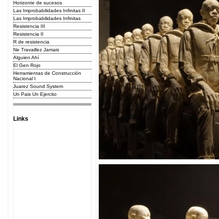
Horizonte de sucesos
Las Improbabilidades Infinitas II
Las Improbabilidades Infinitas
Resistencia III
Resistencia II
R de resistencia
Ne Travaillez Jamais
Alguien Ahí
El Gen Rojo
Herramientas de Construcción
Nacional I
Juarez Sound System
Un Pais Un Ejercito
Links