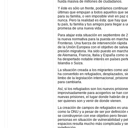
huida masiva de millones de ciudadanos.
Y éste es sólo un frente, podríamos continua
últimas que empujan a todos aquellos que se
para su familia, o ven imposible vivir en paz
nunca. Pero la realidad es ésta: que hay que hu
tu país, tu familia y tus amigos para llegar a
promesa de una nueva vida.
Para atajar esta situación en septiembre de
la nueva normativa para la puesta en march
Fronteras. Una fuerza de intervención rápida
de la Unión Europea con el objetivo de salva
presión migratoria. Ha sido puesto en march
de Alemania, Francia, Italia y España como 
ha despertado notable interés en países pe
Islandia o Suiza.
La situación creada a los migrantes como asil
ha convertido en refugiados, desplazados, si
limbo de la legislación internacional, prision
para cambiarla.
Así, si los refugiados son los nuevos prision
improvisadamente para acogerlos se han conv
nuevas prisiones, el lugar donde habrán de 
ser quienes son y venir de donde vienen.
La creación de campos de refugiados es una d
como la ONU y a pesar de ser por definición
se construyeron con ese objetivo pero llevan 
personas en situación de vulnerabilidad y pel
espacios resulta mucho más complicada y se
indefinición.