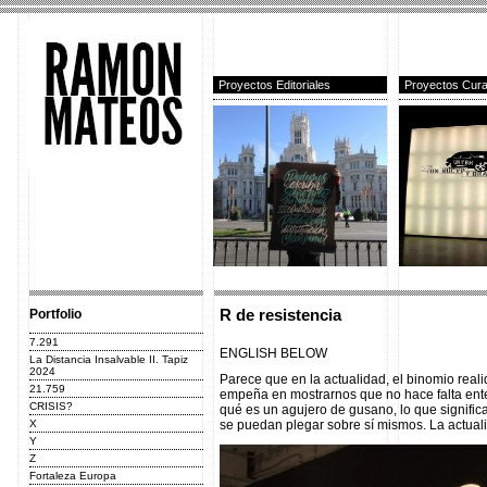
Proyectos Editoriales
Proyectos Cura
Portfolio
R de resistencia
7.291
ENGLISH BELOW
La Distancia Insalvable II. Tapiz
2024
Parece que en la actualidad, el binomio rea
21.759
empeña en mostrarnos que no hace falta ent
CRISIS?
qué es un agujero de gusano, lo que signific
X
se puedan plegar sobre sí mismos. La actuali
Y
Z
Fortaleza Europa