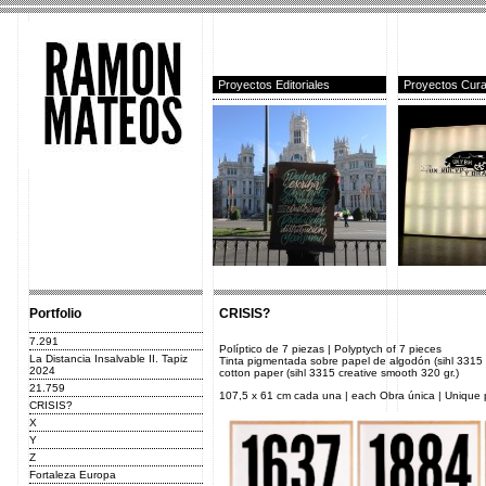
Proyectos Editoriales
Proyectos Cura
Portfolio
CRISIS?
7.291
Políptico de 7 piezas | Polyptych of 7 pieces
La Distancia Insalvable II. Tapiz
Tinta pigmentada sobre papel de algodón (sihl 3315 
2024
cotton paper (sihl 3315 creative smooth 320 gr.)
21.759
107,5 x 61 cm cada una | each Obra única | Unique 
CRISIS?
X
Y
Z
Fortaleza Europa