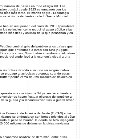
ayor número de países en todo el siglo XX. Los
ción bursátil desde 1925 se truncaron con los
co días más tarde, el “martes negro”. El contagio
n se sintió hasta finales de la II Guerra Mundial.
e habían recuperado del crack del 29. El presidente
r los estímulos, como reducir el gasto público y las
staba más débil y asistida de lo que pensaban y en
róleo cerró el grifo del petróleo a los países que
pur, que enfrentaba a Israel con Siria y Egipto.
. Dos años antes, Nixon había abandonado el patrón
 precio del crudo llevó a la economía global a una
 las bolsas de todo el mundo sin ningún motivo
 se propagó a las bolsas europeas cuando estas
 Buffett perdió cerca de 350 millones de dólares en
spuesta una coalición de 34 países se enfrenta a
tervenciones hacen fluctuar el precio del petróleo a
 de la guerra y la reconstrucción tras la guerra llevan
Libre Comercio de América del Norte (TLCAN) entre
xicanos se endeudaron con bonos referidos al dólar
 Cuando el peso se hundió, la deuda se hizo impagable
r 20.000 millones de dólares en la divisa mexicana
o económico asiático” se derrumbó, entre otras