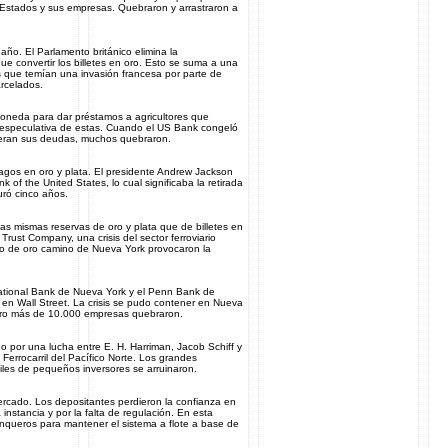
s Estados y sus empresas. Quebraron y arrastraron a
ño. El Parlamento británico elimina la
ue convertir los billetes en oro. Esto se suma a una
s que temían una invasión francesa por parte de
arcelados.
oneda para dar préstamos a agricultores que
a especulativa de estas. Cuando el US Bank congeló
vieran sus deudas, muchos quebraron.
gos en oro y plata. El presidente Andrew Jackson
 of the United States, lo cual significaba la retirada
uró cinco años.
las mismas reservas de oro y plata que de billetes en
Trust Company, una crisis del sector ferroviario
o de oro camino de Nueva York provocaron la
ational Bank de Nueva York y el Penn Bank de
en Wall Street. La crisis se pudo contener en Nueva
pero más de 10.000 empresas quebraron.
o por una lucha entre E. H. Harriman, Jacob Schiff y
l Ferrocarril del Pacífico Norte. Los grandes
les de pequeños inversores se arruinaron.
ercado. Los depositantes perdieron la confianza en
nstancia y por la falta de regulación. En esta
nqueros para mantener el sistema a flote a base de