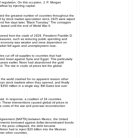
f regulation. On this occasion, J. P. Morgan
loat by injecting capital.
cted the greatest number of countries throughout the
ed by stock market speculation since 1925 were wiped
nd five days later, “Black Tuesday.” The contagion
asted until the end of World War II.
ed from the crash of 1929. President Franklin D.
 measures, such as reducing public spending and
the economy was weaker and more dependent on
arket fell again and unemployment rose.
s cut off oil supplies to countries that had
ed Israel against Syria and Egypt. This particularly
 years earlier, Nixon had abandoned the gold
 The rise in crude oil prices led the global
the world crashed for no apparent reason other
pean stock markets when they opened, and finally
350 million in a single day. Bill Gates lost over
. In response, a coalition of 34 countries
. These interventions caused global oil prices to
e costs of the war and post-war reconstruction
 Agreement (NAFTA) between Mexico, the United
rnments borrowed against dollar-denominated bonds
hen the peso collapsed, the debt became
nton had to inject $20 billion into the Mexican
down other countries.