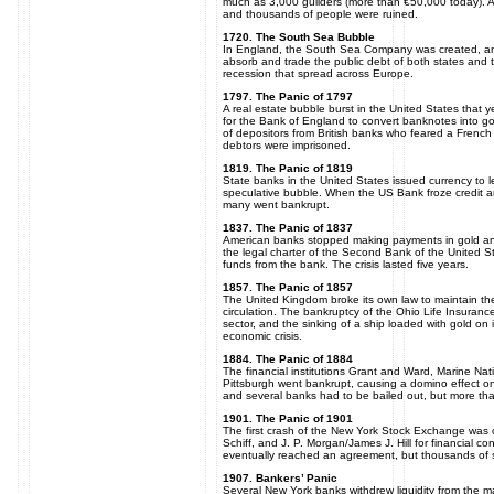
much as 3,000 guilders (more than €50,000 today). A f
and thousands of people were ruined.
1720. The South Sea Bubble
In England, the South Sea Company was created, an
absorb and trade the public debt of both states and
recession that spread across Europe.
1797. The Panic of 1797
A real estate bubble burst in the United States that 
for the Bank of England to convert banknotes into 
of depositors from British banks who feared a Frenc
debtors were imprisoned.
1819. The Panic of 1819
State banks in the United States issued currency to 
speculative bubble. When the US Bank froze credit
many went bankrupt.
1837. The Panic of 1837
American banks stopped making payments in gold and
the legal charter of the Second Bank of the United 
funds from the bank. The crisis lasted five years.
1857. The Panic of 1857
The United Kingdom broke its own law to maintain th
circulation. The bankruptcy of the Ohio Life Insuranc
sector, and the sinking of a ship loaded with gold on i
economic crisis.
1884. The Panic of 1884
The financial institutions Grant and Ward, Marine N
Pittsburgh went bankrupt, causing a domino effect on
and several banks had to be bailed out, but more t
1901. The Panic of 1901
The first crash of the New York Stock Exchange was
Schiff, and J. P. Morgan/James J. Hill for financial co
eventually reached an agreement, but thousands of s
1907. Bankers’ Panic
Several New York banks withdrew liquidity from the m