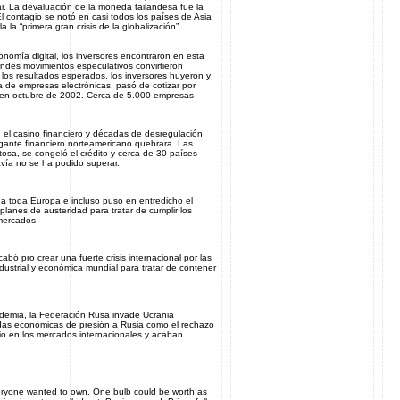
ar. La devaluación de la moneda tailandesa fue la
 El contagio se notó en casi todos los países de Asia
a la “primera gran crisis de la globalización”.
onomía digital, los inversores encontraron en esta
grandes movimientos especulativos convirtieron
los resultados esperados, los inversores huyeron y
de empresas electrónicas, pasó de cotizar por
 en octubre de 2002. Cerca de 5.000 empresas
n el casino financiero y décadas de desregulación
igante financiero norteamericano quebrara. Las
osa, se congeló el crédito y cerca de 30 países
avía no se ha podido superar.
 toda Europa e incluso puso en entredicho el
lanes de austeridad para tratar de cumplir los
 mercados.
 pro crear una fuerte crisis internacional por las
ndustrial y económica mundial para tratar de contener
ndemia, la Federación Rusa invade Ucrania
as económicas de presión a Rusia como el rechazo
io en los mercados internacionales y acaban
eryone wanted to own. One bulb could be worth as