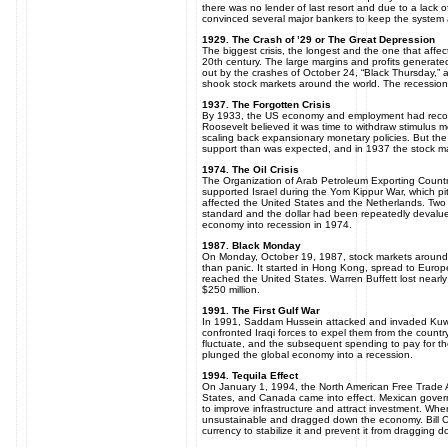
there was no lender of last resort and due to a lack o
convinced several major bankers to keep the system af
1929. The Crash of ’29 or The Great Depression
The biggest crisis, the longest and the one that affe
20th century. The large margins and profits generat
out by the crashes of October 24, “Black Thursday,” a
shook stock markets around the world. The recession l
1937. The Forgotten Crisis
By 1933, the US economy and employment had recover
Roosevelt believed it was time to withdraw stimulus
scaling back expansionary monetary policies. But 
support than was expected, and in 1937 the stock m
1974. The Oil Crisis
The Organization of Arab Petroleum Exporting Countrie
supported Israel during the Yom Kippur War, which pitt
affected the United States and the Netherlands. Two
standard and the dollar had been repeatedly devalued.
economy into recession in 1974.
1987. Black Monday
On Monday, October 19, 1987, stock markets around 
than panic. It started in Hong Kong, spread to Euro
reached the United States. Warren Buffett lost nearly $
$250 million.
1991. The First Gulf War
In 1991, Saddam Hussein attacked and invaded Kuwait
confronted Iraqi forces to expel them from the country
fluctuate, and the subsequent spending to pay for th
plunged the global economy into a recession.
1994. Tequila Effect
On January 1, 1994, the North American Free Trade
States, and Canada came into effect. Mexican gove
to improve infrastructure and attract investment. W
unsustainable and dragged down the economy. Bill Cli
currency to stabilize it and prevent it from dragging 