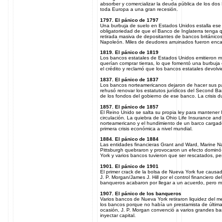
absorber y comercializar la deuda pública de los do
toda Europa a una gran recesión.
1797. El pánico de 1797
Una burbuja de suelo en Estados Unidos estalla ese a
obligatoriedad de que el Banco de Inglaterra tenga q
retirada masiva de depositantes de bancos británico
Napoleón. Miles de deudores arruinados fueron enc
1819. El pánico de 1819
Los bancos estatales de Estados Unidos emitieron m
querían comprar tierras, lo que fomentó una burbuj
el crédito y reclamó que los bancos estatales devol
1837. El pánico de 1837
Los bancos norteamericanos dejaron de hacer sus pa
rehusó renovar los estatutos jurídicos del Second Bank
de los fondos del gobierno de ese banco. La crisis d
1857. El pánico de 1857
El Reino Unido se salta su propia ley para mantener 
circulación. La quiebra de la Ohio Life Insurance and 
norteamericano y el hundimiento de un barco cargad
primera crisis económica a nivel mundial.
1884. El pánico de 1884
Las entidades financieras Grant and Ward, Marine N
Pittsburgh quebraron y provocaron un efecto dominó 
York y varios bancos tuvieron que ser rescatados, 
1901. El pánico de 1901
El primer crack de la bolsa de Nueva York fue causad
J. P. Morgan/James J. Hill por el control financiero de
banqueros acabaron por llegar a un acuerdo, pero mi
1907. El pánico de los banqueros
Varios bancos de Nueva York retiraron liquidez del m
los bancos porque no había un prestamista de última i
ocasión, J. P. Morgan convenció a varios grandes ba
inyectar capital.