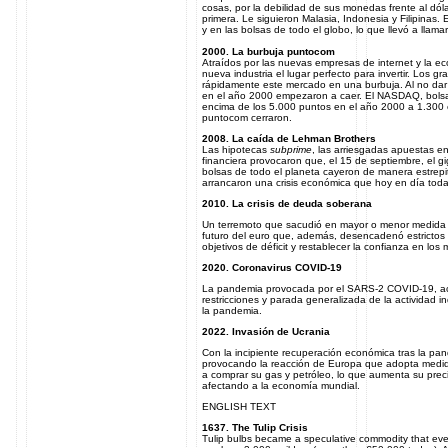
cosas, por la debilidad de sus monedas frente al dól
primera. Le siguieron Malasia, Indonesia y Filipinas.
y en las bolsas de todo el globo, lo que llevó a llamarl
2000. La burbuja puntocom
Atraídos por las nuevas empresas de internet y la ec
nueva industria el lugar perfecto para invertir. Los 
rápidamente este mercado en una burbuja. Al no dar 
en el año 2000 empezaron a caer. El NASDAQ, bolsa 
encima de los 5.000 puntos en el año 2000 a 1.300
puntocom cerraron.
2008. La caída de Lehman Brothers
Las hipotecas
subprime
, las arriesgadas apuestas e
financiera provocaron que, el 15 de septiembre, el g
bolsas de todo el planeta cayeron de manera estrepit
arrancaron una crisis económica que hoy en día tod
2010. La crisis de deuda soberana
Un terremoto que sacudió en mayor o menor medida a
futuro del euro que, además, desencadenó estrictos p
objetivos de déficit y restablecer la confianza en los
2020. Coronavirus COVID-19
La pandemia provocada por el SARS-2 COVID-19, acabó
restricciones y parada generalizada de la actividad i
la pandemia.
2022. Invasión de Ucrania
Con la incipiente recuperación económica tras la pa
provocando la reacción de Europa que adopta medid
a comprar su gas y petróleo, lo que aumenta su prec
afectando a la economía mundial.
ENGLISH TEXT
1637. The Tulip Crisis
Tulip bulbs became a speculative commodity that ev