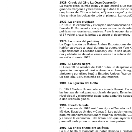
1929. Crack del 29 o La Gran Depresión
La mayor crisis, la más larga y la que afectó a un m
grandes márgenes y beneficios que daba la especula
desplomes del 24 de octubre, el “jueves negro”, y cin
hizo temblar las bolsas de todo el planeta. La recesió
1937. La crisis olvidada
En 1933, la economía y el empleo norteamericanos s
Franklin D. Roosevelt creía que era momento de retira
políticas monetarias expansivas. Pero la economía e
el 37 volvió a caer la bolsa y a crecer el desempleo.
1974. La crisis del petróleo
La Organización de Países Árabes Exportadores de Pet
habían apoyado a Israel durante la guerra de Yom Kip
Especialmente a Estados Unidos y los Países Bajos
oro y el dólar se devaluó varias veces. La subida del
recesión durante 1974.
1987. El Lunes Negro
El lunes 19 de octubre de 1987 hubo un desplome en
aparente más que el pánico. Arrancó en Hong Kong,
abrieron y por último llegó a Estados Unidos. Warren
un solo día. Bill Gates más de 250 millones.
1991
.
La I guerra del Golfo
En 1991 Sadam Husein ataca e invade Kuwait. En re
las fuerzas de Irak para expulsarla del país. Estas in
nivel global y el posterior gasto para pagar los costes
a una recesión global.
1994. Efecto Tequila
El 1 de enero de 1994 entró en vigor el Tratado de 
México, Estados Unidos y Canadá. Los gobiernos me
para mejorar infraestructuras y atraer la inversión.
y arrastró la economía. Bill Clinton tuvo que inyecta
para reflotarla y que no arrastrara a otros países.
1997. La crisis financiera asiática
Lo que hasta el momento se había llamado el “milagr