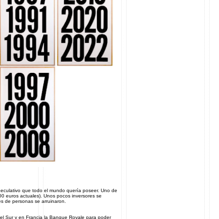
speculativo que todo el mundo quería poseer. Uno de
000 euros actuales). Unos pocos inversores se
les de personas se arruinaron.
el Sur y en Francia la Banque Royale para poder