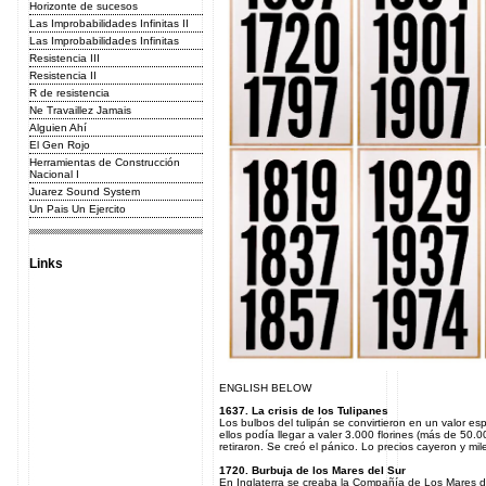
Horizonte de sucesos
Las Improbabilidades Infinitas II
Las Improbabilidades Infinitas
Resistencia III
Resistencia II
R de resistencia
Ne Travaillez Jamais
Alguien Ahí
El Gen Rojo
Herramientas de Construcción
Nacional I
Juarez Sound System
Un Pais Un Ejercito
Links
ENGLISH BELOW
1637. La crisis de los Tulipanes
Los bulbos del tulipán se convirtieron en un valor e
ellos podía llegar a valer 3.000 florines (más de 50.
retiraron. Se creó el pánico. Lo precios cayeron y mi
1720. Burbuja de los Mares del Sur
En Inglaterra se creaba la Compañía de Los Mares d