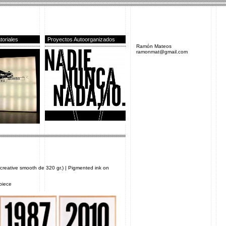
toriales
Proyectos Autoorganizados
Ramón Mateos
ramonmat@gmail.com
creative smooth de 320 gr.) | Pigmented ink on
piece