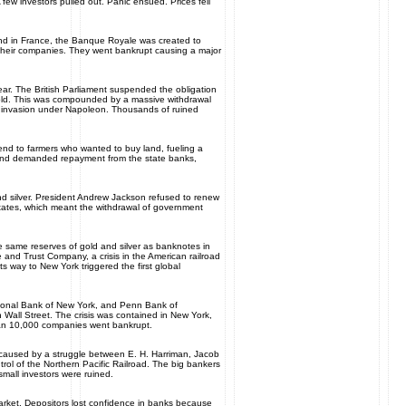
ew investors pulled out. Panic ensued. Prices fell
d in France, the Banque Royale was created to
 their companies. They went bankrupt causing a major
year. The British Parliament suspended the obligation
gold. This was compounded by a massive withdrawal
h invasion under Napoleon. Thousands of ruined
lend to farmers who wanted to buy land, fueling a
 and demanded repayment from the state banks,
 silver. President Andrew Jackson refused to renew
States, which meant the withdrawal of government
e same reserves of gold and silver as banknotes in
e and Trust Company, a crisis in the American railroad
ts way to New York triggered the first global
ational Bank of New York, and Penn Bank of
 Wall Street. The crisis was contained in New York,
han 10,000 companies went bankrupt.
 caused by a struggle between E. H. Harriman, Jacob
ntrol of the Northern Pacific Railroad. The big bankers
mall investors were ruined.
arket. Depositors lost confidence in banks because