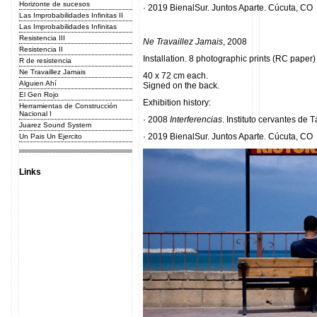
Horizonte de sucesos
· 2019 BienalSur. Juntos Aparte. Cúcuta, CO
Las Improbabilidades Infinitas II
Las Improbabilidades Infinitas
Resistencia III
Ne Travaillez Jamais
, 2008
Resistencia II
Installation. 8 photographic prints (RC paper
R de resistencia
Ne Travaillez Jamais
40 x 72 cm each.
Alguien Ahí
Signed on the back.
El Gen Rojo
Exhibition history:
Herramientas de Construcción
Nacional I
· 2008
Interferencias
. Instituto cervantes de 
Juarez Sound System
· 2019 BienalSur. Juntos Aparte. Cúcuta, CO
Un Pais Un Ejercito
Links