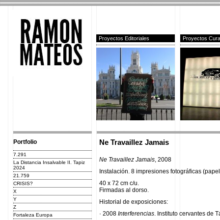
Proyectos Editoriales
Proyectos Cura
Portfolio
Ne Travaillez Jamais
7.291
Ne Travaillez Jamais
, 2008
La Distancia Insalvable II. Tapiz
2024
Instalación. 8 impresiones fotográficas (pap
21.759
40 x 72 cm c/u.
CRISIS?
Firmadas al dorso.
X
Y
Historial de exposiciones:
Z
· 2008
Interferencias
. Instituto cervantes de 
Fortaleza Europa