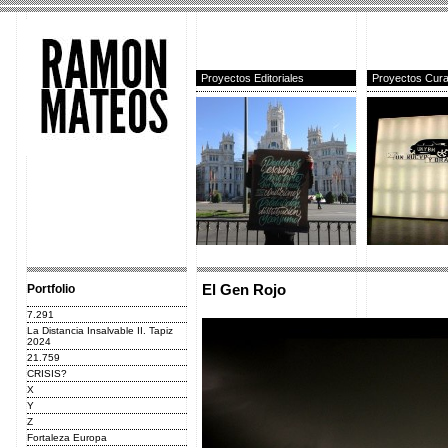
Proyectos Editoriales
Proyectos Cura
Portfolio
El Gen Rojo
7.291
La Distancia Insalvable II. Tapiz
2024
21.759
CRISIS?
X
Y
Z
Fortaleza Europa