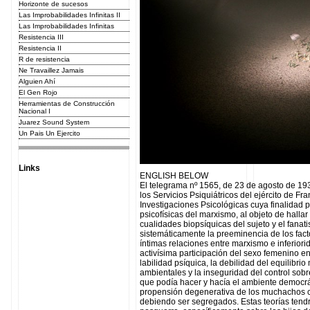
Horizonte de sucesos
Las Improbabilidades Infinitas II
Las Improbabilidades Infinitas
Resistencia III
Resistencia II
R de resistencia
Ne Travaillez Jamais
Alguien Ahí
El Gen Rojo
Herramientas de Construcción
Nacional I
Juarez Sound System
Un Pais Un Ejercito
Links
ENGLISH BELOW
El telegrama nº 1565, de 23 de agosto de 193
los Servicios Psiquiátricos del ejército de Fr
Investigaciones Psicológicas cuya finalidad pr
psicofísicas del marxismo, al objeto de hallar
cualidades biopsíquicas del sujeto y el fana
sistemáticamente la preeminencia de los fac
íntimas relaciones entre marxismo e inferior
activísima participación del sexo femenino en 
labilidad psíquica, la debilidad del equilibrio
ambientales y la inseguridad del control sobr
que podía hacer y hacía el ambiente democráti
propensión degenerativa de los muchachos c
debiendo ser segregados. Estas teorías tendr