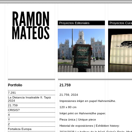
Proyectos Editoriales
Proyectos Cura
Portfolio
21.759
7.291
21.759, 2024
La Distancia Insalvable II. Tapiz
2024
Impresiones inkjet en papel Hahnemülhe.
21.759
120 x 80 cm
CRISIS?
Inkjet print on Hahnemülhe paper.
X
Y
Pieza única | Unique piece
Z
Historial de exposiciones | Exhibition history:
Fortaleza Europa
2024/2025 La belleza de lo frágil. Galería Freijo, Ma