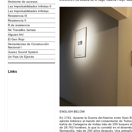
Horizonte de sucesos
Las Improbabilidades Infinitas II
Las Improbabilidades Infinitas
Resistencia III
Resistencia II
R de resistencia
Ne Travaillez Jamais
Alguien Ahí
El Gen Rojo
Herramientas de Construcción
Nacional I
Juarez Sound System
Un Pais Un Ejercito
Links
ENGLISH BELOW
En 1741, durante la Guerra del Asiento entre Gran B
ejército británico al mando del comandante de Todos
bahía de Cartagena de Indias más de 200 buques de
de 28.763 hombres, lo que lo convirtió en el desemba
Normandía, más de 200 años después. Una artimaña 