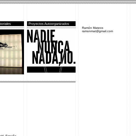
toriales
Proyectos Autoorganizados
Ramón Mateos
ramonmat@gmail.com
drid, España.