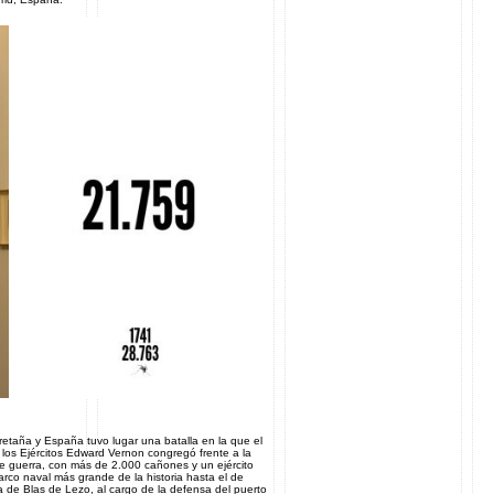
retaña y España tuvo lugar una batalla en la que el
 los Ejércitos Edward Vernon congregó frente a la
 guerra, con más de 2.000 cañones y un ejército
rco naval más grande de la historia hasta el de
de Blas de Lezo, al cargo de la defensa del puerto