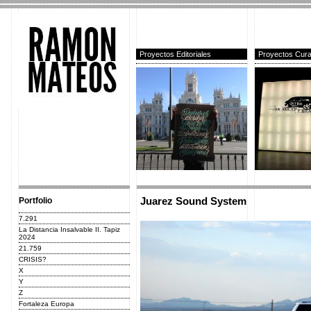
Proyectos Editoriales
Proyectos Cura
Portfolio
Juarez Sound System
7.291
La Distancia Insalvable II. Tapiz
2024
21.759
CRISIS?
X
Y
Z
Fortaleza Europa