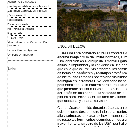
Horizonte de sucesos
Las Improbabilidades Infinitas II
Las Improbabilidades Infinitas
Resistencia III
Resistencia II
R de resistencia
Ne Travaillez Jamais
Alguien Ahí
El Gen Rojo
Herramientas de Construcción
Nacional I
ENGLISH BELOW
Juarez Sound System
El área de libre comercio entre las frontera
Un Pais Un Ejercito
enorme franja difusa de límites borrosos, al 
Esta vibración en el dibujo de la frontera g
anima la impunidad y la convierte en una de
Links
que es lo que ocurre. Sin embargo, los confl
en forma de cadáveres y redibujan dramática
desde muchos ámbitos por restarle visibilida
hormigón en la frontera USA-Mexicana no se
permeabilidad de la frontera para aumentar el 
que pretende ocultar a la vista que es lo que 
actuación de una parte de la sociedad de la
pintura para ”embellecer” un área de Ciudad
que afectaba, y afeaba, su visión.
Ciudad Juarez ha sido durante décadas un c
ocio nocturno desde el otro lado de la fronte
allá y sobrepasadas acá, es hoy tristemente f
no resueltos feminicidios ocurridos en los úl
mayor frontera terrestre de los USA, por traf