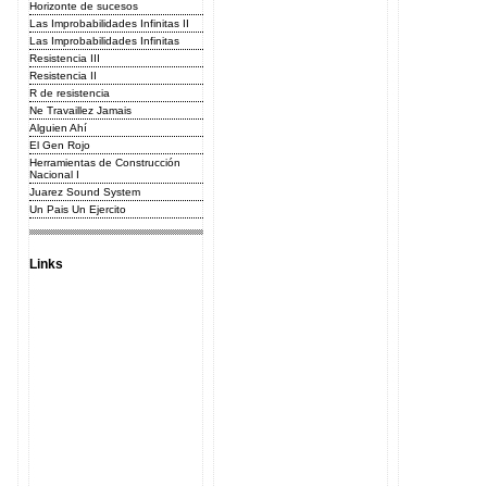
Horizonte de sucesos
Las Improbabilidades Infinitas II
Las Improbabilidades Infinitas
Resistencia III
Resistencia II
R de resistencia
Ne Travaillez Jamais
Alguien Ahí
El Gen Rojo
Herramientas de Construcción
Nacional I
Juarez Sound System
Un Pais Un Ejercito
Links