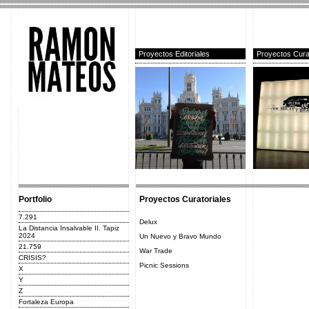
Proyectos Editoriales
Proyectos Cura
Portfolio
Proyectos Curatoriales
7.291
Delux
La Distancia Insalvable II. Tapiz
2024
Un Nuevo y Bravo Mundo
21.759
War Trade
CRISIS?
Picnic Sessions
X
Y
Z
Fortaleza Europa