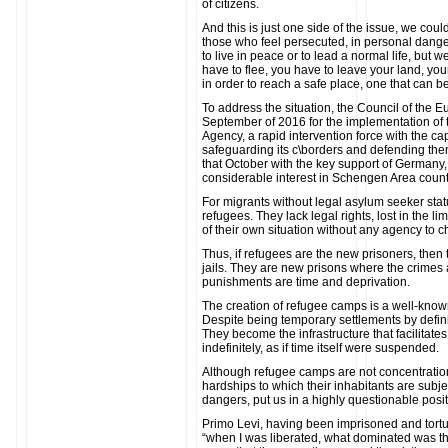
of citizens.
And this is just one side of the issue, we coul
those who feel persecuted, in personal danger, 
to live in peace or to lead a normal life, but w
have to flee, you have to leave your land, you
in order to reach a safe place, one that can b
To address the situation, the Council of the
September of 2016 for the implementation o
Agency, a rapid intervention force with the cap
safeguarding its c\borders and defending the
that October with the key support of Germany, 
considerable interest in Schengen Area count
For migrants without legal asylum seeker stat
refugees. They lack legal rights, lost in the li
of their own situation without any agency to c
Thus, if refugees are the new prisoners, the
jails. They are new prisons where the crimes a
punishments are time and deprivation.
The creation of refugee camps is a well-known
Despite being temporary settlements by definit
They become the infrastructure that facilitates
indefinitely, as if time itself were suspended.
Although refugee camps are not concentration
hardships to which their inhabitants are subjec
dangers, put us in a highly questionable posit
Primo Levi, having been imprisoned and tortu
“when I was liberated, what dominated was t