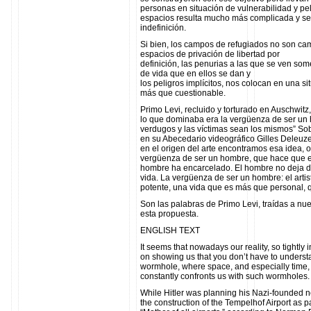
personas en situación de vulnerabilidad y pel
espacios resulta mucho más complicada y se
indefinición.
Si bien, los campos de refugiados no son ca
espacios de privación de libertad por
definición, las penurias a las que se ven som
de vida que en ellos se dan y
los peligros implícitos, nos colocan en una s
más que cuestionable.
Primo Levi, recluido y torturado en Auschwitz,
lo que dominaba era la vergüenza de ser un 
verdugos y las víctimas sean los mismos” Sob
en su Abecedario videográfico Gilles Deleuze
en el origen del arte encontramos esa idea, 
vergüenza de ser un hombre, que hace que el 
hombre ha encarcelado. El hombre no deja de 
vida. La vergüenza de ser un hombre: el artis
potente, una vida que es más que personal, q
Son las palabras de Primo Levi, traídas a nu
esta propuesta.
ENGLISH TEXT
It seems that nowadays our reality, so tightly 
on showing us that you don’t have to unders
wormhole, where space, and especially time, can
constantly confronts us with such wormholes.
While Hitler was planning his Nazi-founded 
the construction of the Tempelhof Airport as par