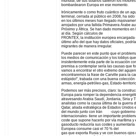
mundial, de sus sótanos salieron los motores
bombardearon Europa en ese momento.
Irónicamente o como fruto cuántico de un aguj
terminal, cerrada al público en 2008, ha sido
en los últimos meses han llegado masivamen
arrojados por una fallida Primavera Árabe a
Próximo y África. Se han dado momentos en l
al día. Según cálculos de
FRONTEX, la institución europea encargada de
último año del que hay datos oficiales, podr
migrantes de manera irregular.
Puede parecer en este punto que el problema
los medios de comunicación y los lobbys que
insistentemente esta parte de la ecuación c
premisa a contemplar sería las causas que f
vamos a encontrar el otro extremo del agujer
encontraremos la frase de Carville para la c
estúpido!”, trabada con una buena colección
armas, energía-petróleo-gas, Estado-territori
Podemos ser más precisos, claro: la constru
Europa para romper la dependencia energéti
atravesando Arabia Saudí, Jordania, Siria y 
analistas como la causa última de la guerra d
Qatar, aliada estratégica de Estados Unidos 
del mundo junto con Irán -cuyo gobierno n
internacionales- tiene un importante problem
coste que supone hacerlo por vía marítima y 
gasoducto reduciría sus costes y aumentaría 
Europea consume casi el 70 % del
gas que exporta Rusia y ve con buenos ojos