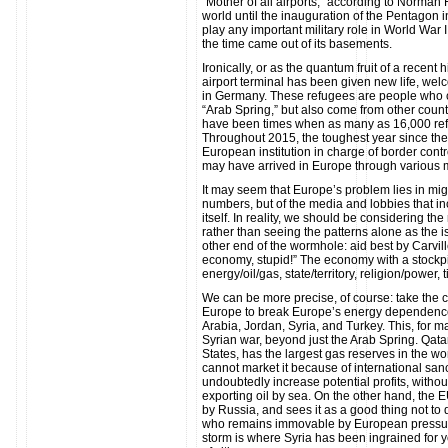
“Mother of all airports,” according to Norman Fo
world until the inauguration of the Pentagon i
play any important military role in World War
the time came out of its basements.
Ironically, or as the quantum fruit of a recent
airport terminal has been given new life, w
in Germany. These refugees are people who c
“Arab Spring,” but also come from other count
have been times when as many as 16,000 refu
Throughout 2015, the toughest year since the st
European institution in charge of border con
may have arrived in Europe through various
It may seem that Europe’s problem lies in migr
numbers, but of the media and lobbies that in
itself. In reality, we should be considering th
rather than seeing the patterns alone as the is
other end of the wormhole: aid best by Carvill
economy, stupid!” The economy with a stockpil
energy/oil/gas, state/territory, religion/power,
We can be more precise, of course: take the c
Europe to break Europe’s energy dependenc
Arabia, Jordan, Syria, and Turkey. This, for ma
Syrian war, beyond just the Arab Spring. Qatar,
States, has the largest gas reserves in the w
cannot market it because of international san
undoubtedly increase potential profits, withou
exporting oil by sea. On the other hand, the
by Russia, and sees it as a good thing not to
who remains immovable by European pressure.
storm is where Syria has been ingrained for y