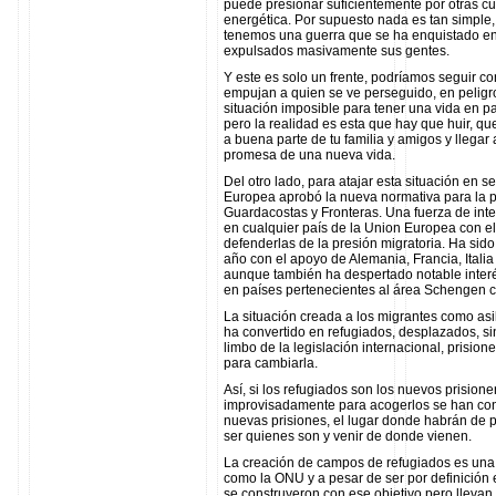
puede presionar suficientemente por otras 
energética. Por supuesto nada es tan simple,
tenemos una guerra que se ha enquistado en t
expulsados masivamente sus gentes.
Y este es solo un frente, podríamos seguir c
empujan a quien se ve perseguido, en peligro
situación imposible para tener una vida en 
pero la realidad es esta que hay que huir, que h
a buena parte de tu familia y amigos y llega
promesa de una nueva vida.
Del otro lado, para atajar esta situación en 
Europea aprobó la nueva normativa para la 
Guardacostas y Fronteras. Una fuerza de int
en cualquier país de la Union Europea con el
defenderlas de la presión migratoria. Ha si
año con el apoyo de Alemania, Francia, Itali
aunque también ha despertado notable inter
en países pertenecientes al área Schengen c
La situación creada a los migrantes como asil
ha convertido en refugiados, desplazados, si
limbo de la legislación internacional, prision
para cambiarla.
Así, si los refugiados son los nuevos prision
improvisadamente para acogerlos se han conv
nuevas prisiones, el lugar donde habrán de 
ser quienes son y venir de donde vienen.
La creación de campos de refugiados es una d
como la ONU y a pesar de ser por definición
se construyeron con ese objetivo pero llevan 