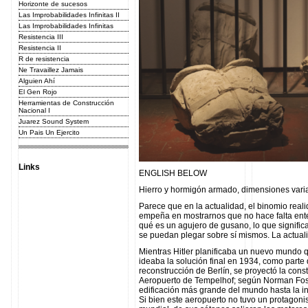
Horizonte de sucesos
Las Improbabilidades Infinitas II
Las Improbabilidades Infinitas
Resistencia III
Resistencia II
R de resistencia
Ne Travaillez Jamais
Alguien Ahí
El Gen Rojo
Herramientas de Construcción
Nacional I
Juarez Sound System
Un Pais Un Ejercito
Links
ENGLISH BELOW
Hierro y hormigón armado, dimensiones vari
Parece que en la actualidad, el binomio rea
empeña en mostrarnos que no hace falta ent
qué es un agujero de gusano, lo que signific
se puedan plegar sobre sí mismos. La actuali
Mientras Hitler planificaba un nuevo mundo qu
ideaba la solución final en 1934, como parte 
reconstrucción de Berlín, se proyectó la cons
Aeropuerto de Tempelhof; según Norman Foste
edificación más grande del mundo hasta la 
Si bien este aeropuerto no tuvo un protagoni