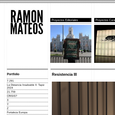
Proyectos Editoriales
Proyectos Cura
Portfolio
Resistencia III
7.291
La Distancia Insalvable II. Tapiz
2024
21.759
CRISIS?
X
Y
Z
Fortaleza Europa